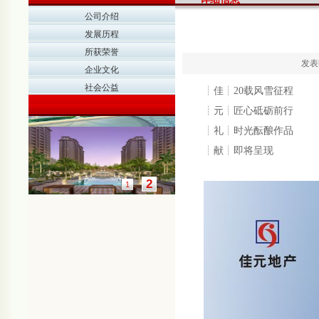
公司介绍
发展历程
所获荣誉
发表时
企业文化
社会公益
┊佳┊20载风雪征程
┊元┊️匠心砥砺前行
┊礼┊时光酝酿作品
┊献┊即将呈现
2
1