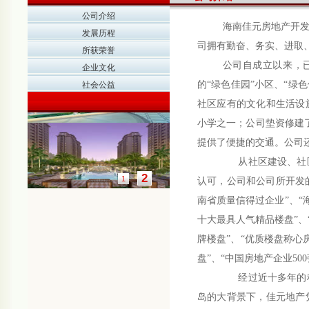
公司介绍
海南佳元房地产开发有限公
发展历程
司拥有勤奋、务实、进取
所获荣誉
公司自成立以来，已经
企业文化
的“绿色佳园”小区、“绿
社会公益
社区应有的文化和生活设
小学之一；公司垫资修建了
提供了便捷的交通。公司还
从社区建设、社区配套
2
1
认可，公司和公司所开发的
南省质量信得过企业”、“
十大最具人气精品楼盘”、
牌楼盘”、“优质楼盘称心
盘”、“中国房地产企业50
经过近十多年的积淀，
岛的大背景下，佳元地产