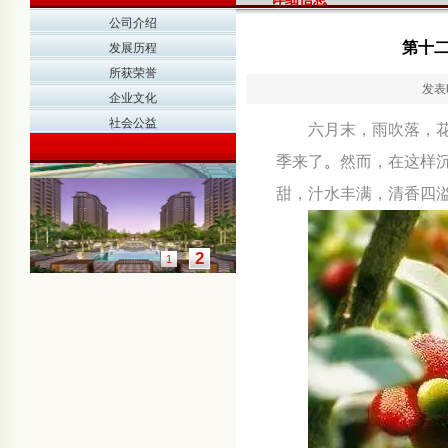
公司介绍
第十
发展历程
所获荣誉
发表时
企业文化
社会公益
六月末，雨吹落，
季来了
。
然而，在这样
甜，汁水丰满，清香四
2
1