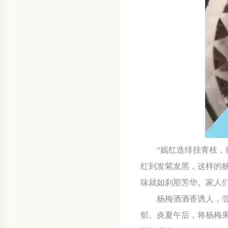
“嫣红迭绯挂青枝
红到发紫发黑，这样的
味就如刹那芳华。家人
杨梅酒酒香诱人，
郁。炎夏午后，将杨梅