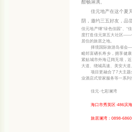
酣畅淋漓。
佳元地产在这个夏
阴，邀约三五好友，品
佳元地产继“绿色佳园”、“佳
度打造佳元第五大社区——
居住的旅居之地。
择境国际旅游岛省会—
毗邻富硒长寿乡，拥享健康
紧贴城市外海辽阔无
垠，近
大道、绕城高速、美安大道
项目更融合了
7
大主题
业酒店式管家服务等一系列
佳元
·
七彩澜湾
海口市秀英区·
486
滨
旅居澜湾：
0898-6860