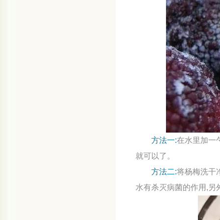
方法一
:
在水里加一
就可以了。
方法二
:
将杨梅洗干
水有杀灭病菌的作用
,
另